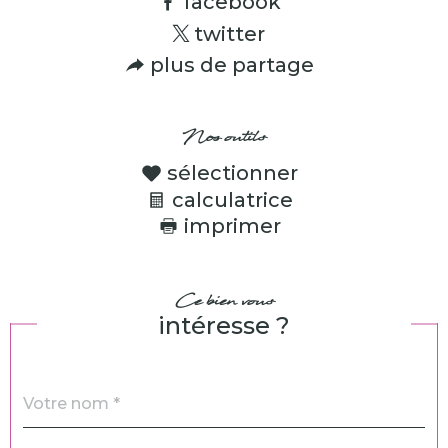
facebook
twitter
plus de partage
Nos outils
sélectionner
calculatrice
imprimer
Ce bien vous
intéresse ?
Nom
Fieldset
*
par
défaut