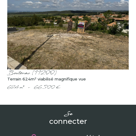
voir le bien
Boutenac (11200)
Terrain 624m² viabilisé magnifique vue
624 m²
-
66 500 €
se
connecter