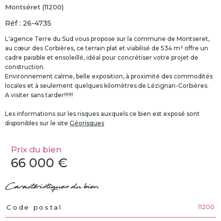
Montséret (11200)
Réf : 26-4735
L'agence Terre du Sud vous propose sur la commune de Montseret,
au cœur des Corbières, ce terrain plat et viabilisé de 534 m² offre un
cadre paisible et ensoleillé, idéal pour concrétiser votre projet de
construction.
Environnement calme, belle exposition, à proximité des commodités
locales et à seulement quelques kilomètres de Lézignan-Corbières.
A visiter sans tarder!!!!!!
Les informations sur les risques auxquels ce bien est exposé sont
disponibles sur le site
Géorisques
Prix du bien
66 000 €
Caractéristiques du bien
11200
Code postal
Caractéristiques
Valeurs