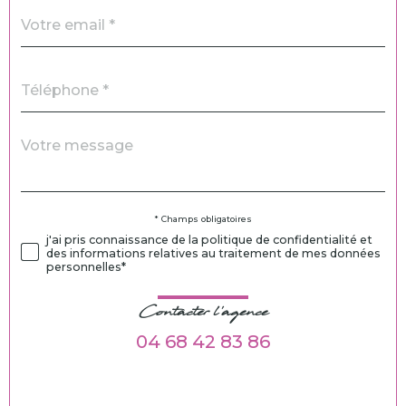
email
*
Téléphone
*
Message
Fieldset
*
par
défaut
Validation
* Champs obligatoires
j'ai pris connaissance de la politique de confidentialité et
des informations relatives au traitement de mes données
personnelles*
Contacter l'agence
04 68 42 83 86
Validation