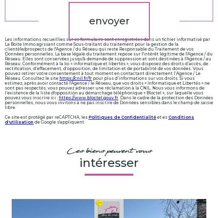
envoyer
Les informations recueillies sur ce formulaire sont enregistrées dans un fichier informatisé par
La Boite Immo agissant comme Sous-traitant du traitement pour la gestion de la
clientèle/prospects de l'Agence / du Réseau qui reste Responsable du Traitement de vos
Données personnelles. La base légale du traitement repose sur l'intérêt légitime de l'Agence / du
Réseau. Elles sont conservées jusqu'à demande de suppression et sont destinées à l'Agence / au
Réseau. Conformément à la loi « informatique et libertés », vous disposez des droits d’accès, de
rectification, d’effacement, d’opposition, de limitation et de portabilité de vos données. Vous
pouvez retirer votre consentement à tout moment en contactant directement l’Agence / Le
Réseau. Consultez le site
https://cnil.fr/fr
pour plus d’informations sur vos droits. Si vous
estimez, après avoir contacté l'Agence / le Réseau, que vos droits « Informatique et Libertés » ne
sont pas respectés, vous pouvez adresser une réclamation à la CNIL. Nous vous informons de
l’existence de la liste d'opposition au démarchage téléphonique « Bloctel », sur laquelle vous
pouvez vous inscrire ici :
https://www.bloctel.gouv.fr
. Dans le cadre de la protection des Données
personnelles, nous vous invitons à ne pas inscrire de Données sensibles dans le champ de saisie
libre.
Ce site est protégé par reCAPTCHA, les
Politiques de Confidentialité
et es
Conditions
d'utilisation
de Google s'appliquent.
Ces biens peuvent vous
intéresser