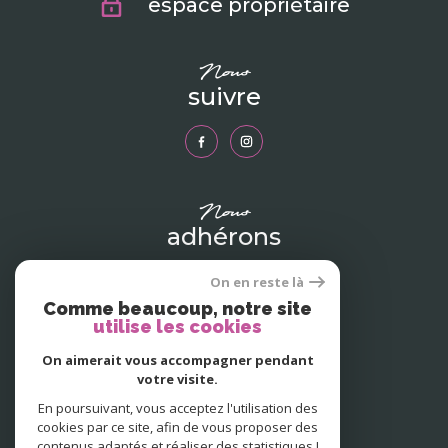
espace propriétaire
nous
suivre
nous
adhérons
On en reste là
Comme beaucoup, notre site
utilise les cookies
On aimerait vous accompagner pendant
votre visite.
En poursuivant, vous acceptez l'utilisation des
cookies par ce site, afin de vous proposer des
contenus adaptés et réaliser des statistiques !