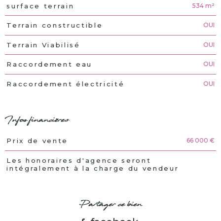
534 m²
surface terrain
OUI
Terrain constructible
OUI
Terrain Viabilisé
OUI
Raccordement eau
OUI
Raccordement électricité
Infos financières
66 000 €
Prix de vente
Caractéristiques
Valeurs
Les honoraires d'agence seront
intégralement à la charge du vendeur
Partager ce bien