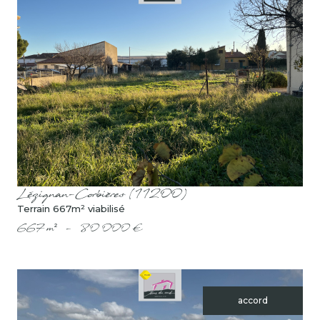
voir le bien
Lézignan-Corbières (11200)
Terrain 667m² viabilisé
667 m²
-
80 000 €
accord