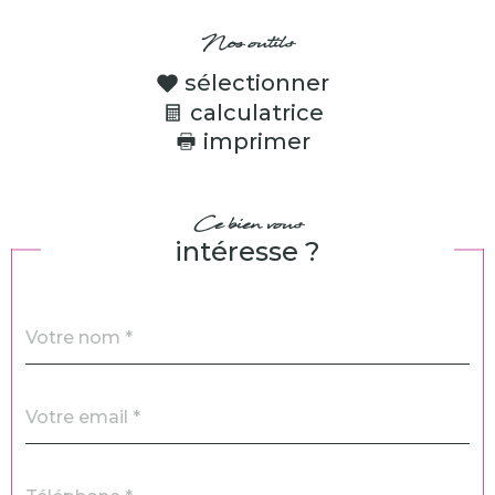
Nos outils
sélectionner
calculatrice
imprimer
Ce bien vous
intéresse ?
Nom
Fieldset
*
par
défaut
email
*
Téléphone
*