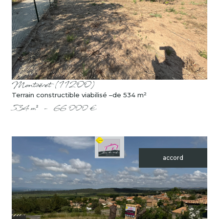
voir le bien
Montséret (11200)
Terrain constructible viabilisé –de 534 m²
534 m²
-
66 000 €
accord
voir le bien