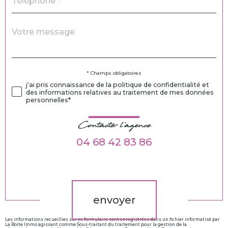
Message
Fieldset
*
par
défaut
Validation
* Champs obligatoires
j'ai pris connaissance de la politique de confidentialité et
des informations relatives au traitement de mes données
personnelles*
Contacter l'agence
04 68 42 83 86
Validation
envoyer
Les informations recueillies sur ce formulaire sont enregistrées dans un fichier informatisé par
La Boite Immo agissant comme Sous-traitant du traitement pour la gestion de la