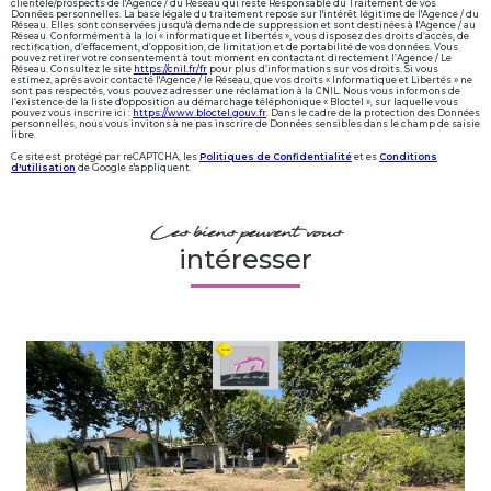
clientèle/prospects de l'Agence / du Réseau qui reste Responsable du Traitement de vos
Données personnelles. La base légale du traitement repose sur l'intérêt légitime de l'Agence / du
Réseau. Elles sont conservées jusqu'à demande de suppression et sont destinées à l'Agence / au
Réseau. Conformément à la loi « informatique et libertés », vous disposez des droits d’accès, de
rectification, d’effacement, d’opposition, de limitation et de portabilité de vos données. Vous
pouvez retirer votre consentement à tout moment en contactant directement l’Agence / Le
Réseau. Consultez le site
https://cnil.fr/fr
pour plus d’informations sur vos droits. Si vous
estimez, après avoir contacté l'Agence / le Réseau, que vos droits « Informatique et Libertés » ne
sont pas respectés, vous pouvez adresser une réclamation à la CNIL. Nous vous informons de
l’existence de la liste d'opposition au démarchage téléphonique « Bloctel », sur laquelle vous
pouvez vous inscrire ici :
https://www.bloctel.gouv.fr
. Dans le cadre de la protection des Données
personnelles, nous vous invitons à ne pas inscrire de Données sensibles dans le champ de saisie
libre.
Ce site est protégé par reCAPTCHA, les
Politiques de Confidentialité
et es
Conditions
d'utilisation
de Google s'appliquent.
Ces biens peuvent vous
intéresser