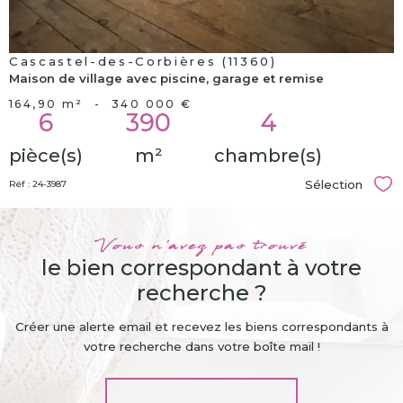
Cascastel-des-Corbières (11360)
Maison de village avec piscine, garage et remise
164,90 m²
-
340 000 €
6
390
4
pièce(s)
m²
chambre(s)
Sélection
Réf : 24-3987
Sél
Vous n'avez pas trouvé
le bien correspondant à votre
recherche ?
Créer une alerte email et recevez les biens correspondants à
votre recherche dans votre boîte mail !