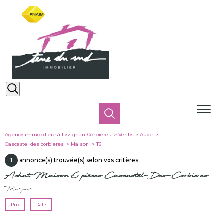
Agence immobilière à Lézignan-Corbières
Vente
Aude
Cascastel des corbieres
Maison
T6
1
annonce(s) trouvée(s) selon vos critères
Achat Maison 6 pièces Cascastel-Des-Corbieres
Trier par
Prix
Date