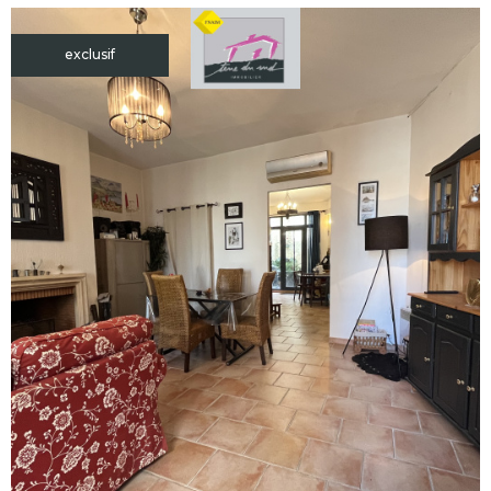
exclusif
voir le
bien