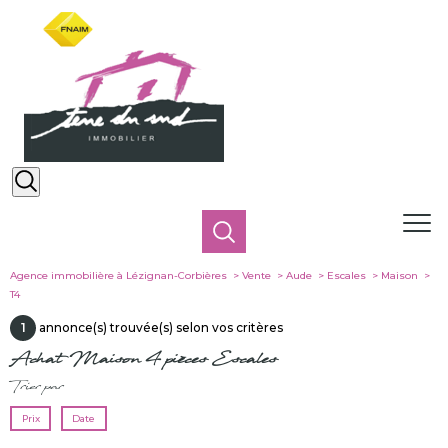
Agence immobilière à Lézignan-Corbières
Vente
Aude
Escales
Maison
T4
1
annonce(s) trouvée(s) selon vos critères
Achat Maison 4 pièces Escales
Trier par
Prix
Date