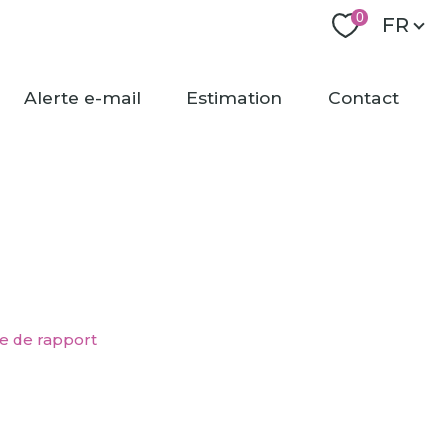
Langu
0
FR
alerte e-mail
estimation
contact
 de rapport