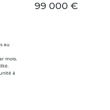
99 000 €
ns au
ar mois.
ité.
unité à