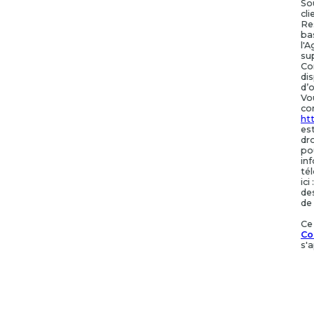
So
cl
Re
bas
l'
su
Co
dis
d’o
Vo
co
htt
es
dr
po
in
tél
ici 
de
de
Ce
Co
s'