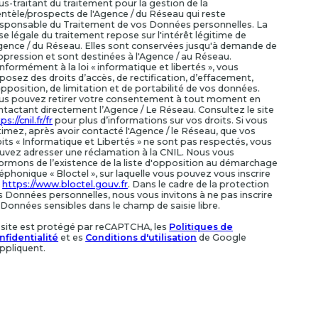
us-traitant du traitement pour la gestion de la
ientèle/prospects de l'Agence / du Réseau qui reste
sponsable du Traitement de vos Données personnelles. La
e légale du traitement repose sur l'intérêt légitime de
Agence / du Réseau. Elles sont conservées jusqu'à demande de
ppression et sont destinées à l'Agence / au Réseau.
nformément à la loi « informatique et libertés », vous
posez des droits d’accès, de rectification, d’effacement,
pposition, de limitation et de portabilité de vos données.
us pouvez retirer votre consentement à tout moment en
ntactant directement l’Agence / Le Réseau. Consultez le site
ps://cnil.fr/fr
pour plus d’informations sur vos droits. Si vous
timez, après avoir contacté l'Agence / le Réseau, que vos
oits « Informatique et Libertés » ne sont pas respectés, vous
uvez adresser une réclamation à la CNIL. Nous vous
formons de l’existence de la liste d'opposition au démarchage
éphonique « Bloctel », sur laquelle vous pouvez vous inscrire
:
https://www.bloctel.gouv.fr
. Dans le cadre de la protection
s Données personnelles, nous vous invitons à ne pas inscrire
 Données sensibles dans le champ de saisie libre.
 site est protégé par reCAPTCHA, les
Politiques de
nfidentialité
et es
Conditions d'utilisation
de Google
appliquent.