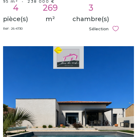
95 m²
-
238 000 €
4
269
3
pièce(s)
m²
chambre(s)
Sélection
Réf : 26-4730
Sélectionn
voir le
bien