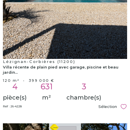
Lézignan-Corbières (11200)
Villa récente de plain pied avec garage, piscine et beau
jardin...
120 m²
-
399 000 €
4
631
3
pièce(s)
m²
chambre(s)
Sélection
Réf : 26-4228
Sél