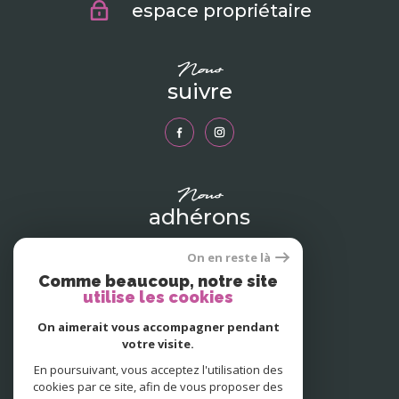
espace propriétaire
nous
suivre
nous
adhérons
On en reste là
Comme beaucoup, notre site
utilise les cookies
On aimerait vous accompagner pendant
votre visite.
En poursuivant, vous acceptez l'utilisation des
cookies par ce site, afin de vous proposer des