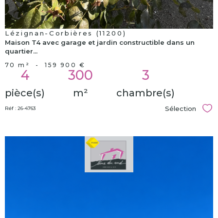
Lézignan-Corbières (11200)
Maison T4 avec garage et jardin constructible dans un
quartier...
70 m²
-
159 900 €
4
300
3
pièce(s)
m²
chambre(s)
Sélection
Réf : 26-4763
Sél