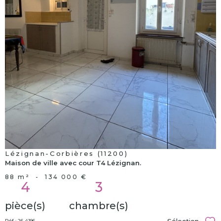
voir le
bien
Lézignan-Corbières (11200)
Maison de ville avec cour T4 Lézignan.
88 m²
-
134 000 €
4
3
pièce(s)
chambre(s)
Réf : 26-4196