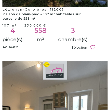
Lézignan-Corbières (11200)
Maison de plain-pied – 107 m² habitables sur
parcelle de 558 m²
107 m²
-
230 000 €
4
558
3
pièce(s)
m²
chambre(s)
Sélection
Réf : 26-4226
Sélectionn