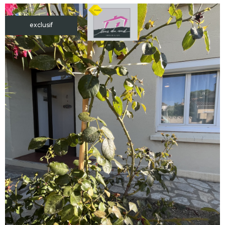
exclusif
voir le
bien