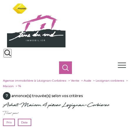
Agence immobilière à Lézignan-Corbières
Vente
Aude
Lezignan corbieres
Maison
T4
7
annonce(s) trouvée(s) selon vos critères
Achat Maison 4 pièces Lezignan-Corbieres
Trier par
Prix
Date