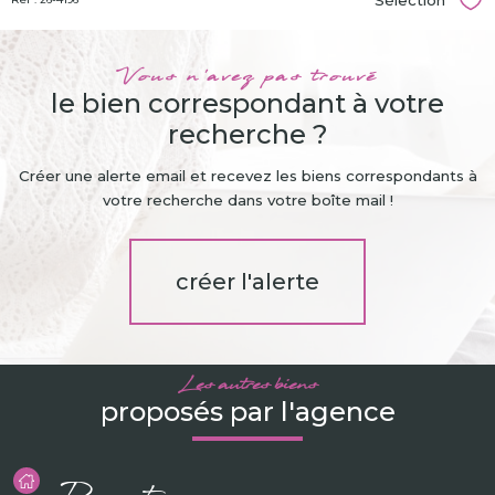
Sélection
Sél
Vous n'avez pas trouvé
le bien correspondant à votre
recherche ?
Créer une alerte email et recevez les biens correspondants à
votre recherche dans votre boîte mail !
créer l'alerte
Les autres biens
proposés par l'agence