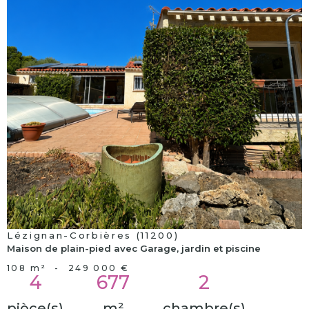
voir le
bien
Lézignan-Corbières (11200)
Maison de plain-pied avec Garage, jardin et piscine
108 m²
-
249 000 €
4
677
2
pièce(s)
m²
chambre(s)