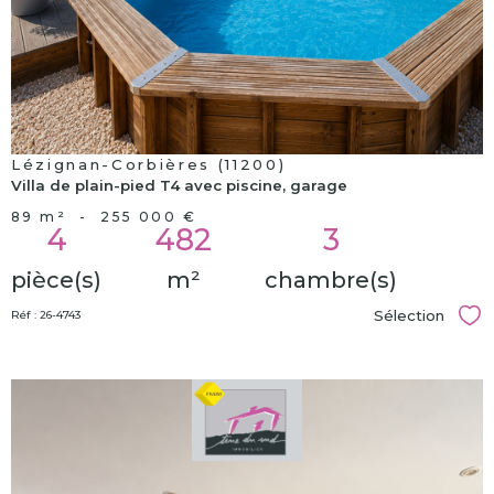
Lézignan-Corbières (11200)
Villa de plain-pied T4 avec piscine, garage
89 m²
-
255 000 €
4
482
3
pièce(s)
m²
chambre(s)
Sélection
Réf : 26-4743
Sél