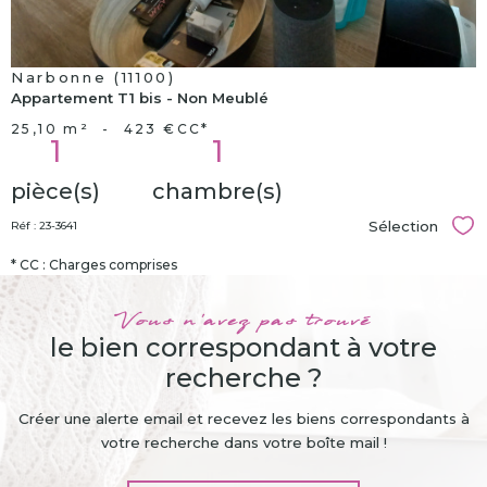
Narbonne (11100)
Appartement T1 bis - Non Meublé
25,10 m²
-
423 €
CC*
1
1
pièce(s)
chambre(s)
Sélection
Réf : 23-3641
Sél
* CC : Charges comprises
Vous n'avez pas trouvé
le bien correspondant à votre
recherche ?
Créer une alerte email et recevez les biens correspondants à
votre recherche dans votre boîte mail !