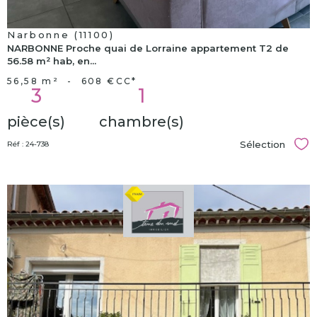
Narbonne (11100)
NARBONNE Proche quai de Lorraine appartement T2 de
56.58 m² hab, en...
56,58 m²
-
608 €
CC*
3
1
pièce(s)
chambre(s)
Sélection
Réf : 24-738
Sél