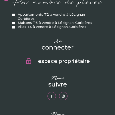
Par nombre de pièces
Appartements T2 à vendre à Lézignan-
Corbières
Maisons T6 à vendre à Lézignan-Corbières
Villas T4 à vendre à Lézignan-Corbières
se
connecter
espace propriétaire
nous
suivre
nous