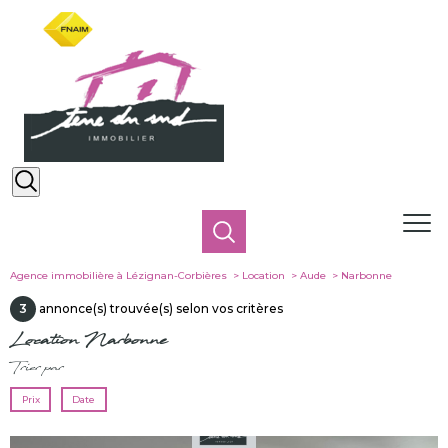
Agence immobilière à Lézignan-Corbières
Location
Aude
Narbonne
3
annonce(s) trouvée(s) selon vos critères
Location Narbonne
Trier par
Prix
Date