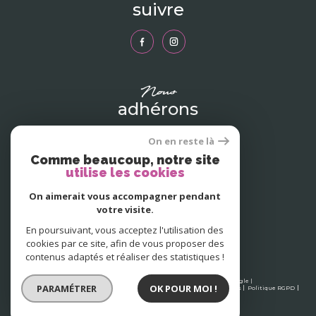
suivre
nous
adhérons
On en reste là
Comme beaucoup, notre site
utilise les cookies
On aimerait vous accompagner pendant
votre visite.
En poursuivant, vous acceptez l'utilisation des
cookies par ce site, afin de vous proposer des
contenus adaptés et réaliser des statistiques !
© 2026 | Tous droits réservés | Traduction powered by Google |
PARAMÉTRER
OK POUR MOI !
Nos honoraires
Plan du site
Mentions légales
Admin
Partenaires
Politique RGPD
Cookies