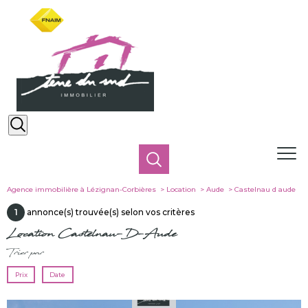
Agence immobilière à Lézignan-Corbières
Location
Aude
Castelnau d aude
1
annonce(s) trouvée(s) selon vos critères
Location Castelnau-D-Aude
Trier par
Prix
Date