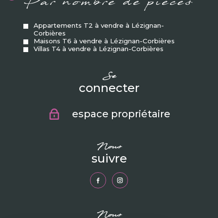
Par nombre de pièces
Appartements T2 à vendre à Lézignan-
Corbières
Maisons T6 à vendre à Lézignan-Corbières
Villas T4 à vendre à Lézignan-Corbières
se
connecter
espace propriétaire
nous
suivre
nous