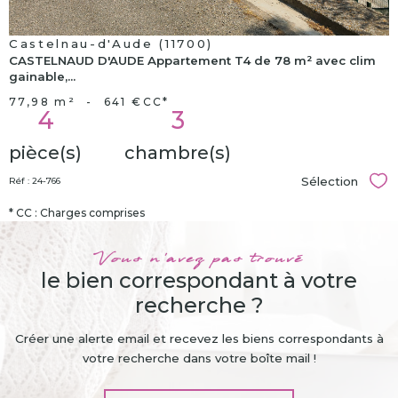
Castelnau-d'Aude (11700)
CASTELNAUD D'AUDE Appartement T4 de 78 m² avec clim
gainable,...
77,98 m²
-
641 €
CC*
4
3
pièce(s)
chambre(s)
Sélection
Réf : 24-766
Sél
* CC : Charges comprises
Vous n'avez pas trouvé
le bien correspondant à votre
recherche ?
Créer une alerte email et recevez les biens correspondants à
votre recherche dans votre boîte mail !