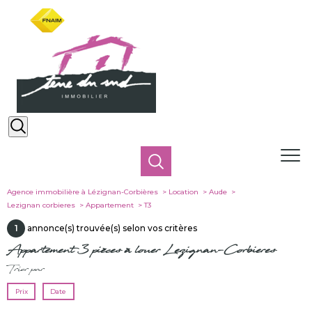
Agence immobilière à Lézignan-Corbières
Location
Aude
Lezignan corbieres
Appartement
T3
1
annonce(s) trouvée(s) selon vos critères
Appartement 3 pièces à louer Lezignan-Corbieres
Trier par
Prix
Date