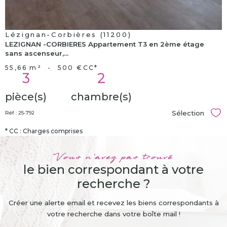
Lézignan-Corbières (11200)
LEZIGNAN -CORBIERES Appartement T3 en 2ème étage
sans ascenseur,...
55,66 m²
-
500 €
CC*
3
2
pièce(s)
chambre(s)
Sélection
Réf : 25-792
Sél
* CC : Charges comprises
Vous n'avez pas trouvé
le bien correspondant à votre
recherche ?
Créer une alerte email et recevez les biens correspondants à
votre recherche dans votre boîte mail !